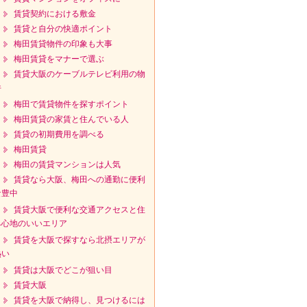
賃貸契約における敷金
賃貸と自分の快適ポイント
梅田賃貸物件の印象も大事
梅田賃貸をマナーで選ぶ
賃貸大阪のケーブルテレビ利用の物
件
梅田で賃貸物件を探すポイント
梅田賃貸の家賃と住んでいる人
賃貸の初期費用を調べる
梅田賃貸
梅田の賃貸マンションは人気
賃貸なら大阪、梅田への通勤に便利
な豊中
賃貸大阪で便利な交通アクセスと住
み心地のいいエリア
賃貸を大阪で探すなら北摂エリアが
熱い
賃貸は大阪でどこが狙い目
賃貸大阪
賃貸を大阪で納得し、見つけるには