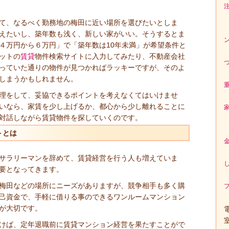
て、なるべく勤務地の梅田に近い場所を選びたいとしま
えたいし、築年数も浅く、新しい家がいい。そうするとま
４万円から６万円」で「築年数は10年未満」が希望条件と
ットの
賃貸
物件検索サイトに入力してみたり、不動産会社
っていた通りの物件が見つかればラッキーですが、そのよ
しまうかもしれません。
理をして、妥協できるポイントを考えなくてはいけませ
いなら、家賃を少し上げるか、都心から少し離れることに
対話しながら賃貸物件を探していくのです。
トとは
サラリーマンを辞めて、賃貸経営を行う人も増えていま
要となってきます。
梅田などの場所にニーズがありますが、競争相手も多く購
己資金で、手軽に借りる事のできるワンルームマンション
が大切です。
けば、定年退職前に賃貸マンション経営を果たすことがで