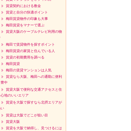
賃貸契約における敷金
賃貸と自分の快適ポイント
梅田賃貸物件の印象も大事
梅田賃貸をマナーで選ぶ
賃貸大阪のケーブルテレビ利用の物
件
梅田で賃貸物件を探すポイント
梅田賃貸の家賃と住んでいる人
賃貸の初期費用を調べる
梅田賃貸
梅田の賃貸マンションは人気
賃貸なら大阪、梅田への通勤に便利
な豊中
賃貸大阪で便利な交通アクセスと住
み心地のいいエリア
賃貸を大阪で探すなら北摂エリアが
熱い
賃貸は大阪でどこが狙い目
賃貸大阪
賃貸を大阪で納得し、見つけるには