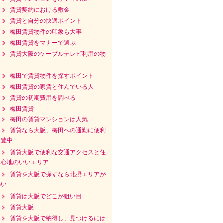
賃貸契約における敷金
賃貸と自分の快適ポイント
梅田賃貸物件の印象も大事
梅田賃貸をマナーで選ぶ
賃貸大阪のケーブルテレビ利用の物
件
梅田で賃貸物件を探すポイント
梅田賃貸の家賃と住んでいる人
賃貸の初期費用を調べる
梅田賃貸
梅田の賃貸マンションは人気
賃貸なら大阪、梅田への通勤に便利
な豊中
賃貸大阪で便利な交通アクセスと住
み心地のいいエリア
賃貸を大阪で探すなら北摂エリアが
熱い
賃貸は大阪でどこが狙い目
賃貸大阪
賃貸を大阪で納得し、見つけるには